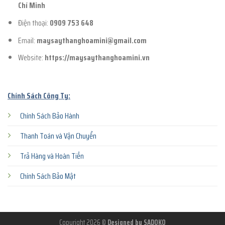
Chí Minh
Điện thoại:
0909 753 648
Email:
maysaythanghoamini@gmail.com
Website:
https://maysaythanghoamini.vn
Chính Sách Công Ty:
Chính Sách Bảo Hành
Thanh Toán và Vận Chuyển
Trả Hàng và Hoàn Tiền
Chính Sách Bảo Mật
Copyright 2026 ©
Designed by SADOKO