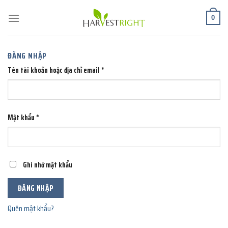
Chuyển
đến
0
nội
dung
ĐĂNG NHẬP
Tên tài khoản hoặc địa chỉ email
*
Mật khẩu
*
Ghi nhớ mật khẩu
ĐĂNG NHẬP
Quên mật khẩu?