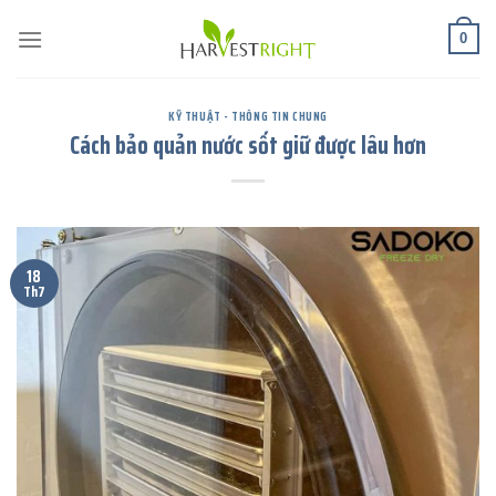
Chuyển
đến
0
nội
dung
KỸ THUẬT - THÔNG TIN CHUNG
Cách bảo quản nước sốt giữ được lâu hơn
18
Th7