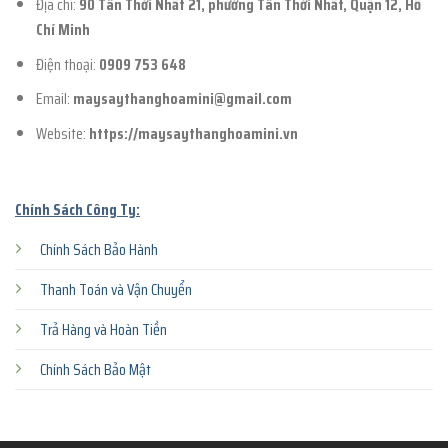
Địa chỉ:
90 Tân Thới Nhất 21, phường Tân Thới Nhất, Quận 12, Hồ
Chí Minh
Điện thoại:
0909 753 648
Email:
maysaythanghoamini@gmail.com
Website:
https://maysaythanghoamini.vn
Chính Sách Công Ty:
Chính Sách Bảo Hành
Thanh Toán và Vận Chuyển
Trả Hàng và Hoàn Tiền
Chính Sách Bảo Mật